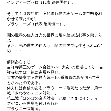
インディーズゼロ（代表 鈴井匡伸）。
そして１０数年前、突如現れ光の表ゲーム界で幅を利
かせて来たのが、
ブラウニーズ（代表 亀岡慎一）。
闇の世界の住人は光の世界に足を踏み込む事を禁じら
れ
また、光の世界の住人も、闇の世界では生きられぬ定
め・・・
前回あらすじ
吉祥寺第三のゲーム会社”GAE 大友”の登場により、吉
祥寺抗争は一気に進展を見せ、
大友の提案する吉祥寺統一100番勝負の幕が切って落
とされたのである。
体力には自信のあるブラウニーズ亀岡だったが、第一
戦「さわやかテニス対決」、
第二戦「ほのぼの麻雀対決」と続けざまにインディー
ズゼロから黒星を付けられた
ブラウニーズ亀岡。