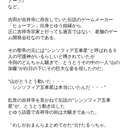
アーツ）
など。
吉田が吉祥寺に存在していた伝説のゲームメーカー
「ヒューマン」出身とゆう由縁から、
正に吉祥寺宗家と行っても過言ではない、老舗のゲー
ム開発会社なのである。
その聖帝の元には”シンソフィア五車星”と呼ばれる５
人の守護神がいるらしいと噂されていたが
今回のどんちゃん騒ぎで、とうとうその中の一人”山の
加藤”が白日の下にその巨大な姿を現したのだ。
”山がとうとう動いた・・・
シンソフィア五車星は本当にいたんだ・・・”
乱世の吉祥寺を見かねて伝説の”シンソフィア五車
星”が、とうとう動き出した
とゆう話題で吉祥寺の街は大騒ぎであった。
「わしがおまんらまとめてかたづけたるっちゃ。