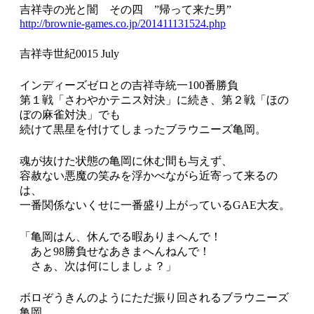
吉祥寺の光と闇 その四 ”帰って来た男”
http://brownie-games.co.jp/201411131524.php
吉祥寺世紀0015 July
インディーズゼロとの吉祥寺統一100番勝負
第１戦「さわやかテニス対決」に続き、第２戦「ほの
ぼの麻雀対決」でも
続けて黒星を付けてしまったブラウニーズ亀岡。
魂が抜けた状態の亀岡に休む間も与えず、
容赦ない悪魔の笑みを浮かべながら近寄って来るの
は、
一番関係ないくせに一番盛り上がっているGAE大友。
「亀岡はん、休んでる暇ありまへんで！
あと98勝負せなあきまへんねんで！
さぁ、次は何にしましょ？」
ボロぞうきんのようにただ振り回されるブラウニーズ
亀岡。