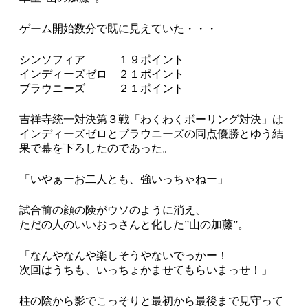
ゲーム開始数分で既に見えていた・・・
シンソフィア １９ポイント
インディーズゼロ ２１ポイント
ブラウニーズ ２１ポイント
吉祥寺統一対決第３戦「わくわくボーリング対決」は
インディーズゼロとブラウニーズの同点優勝とゆう結
果で幕を下ろしたのであった。
「いやぁーお二人とも、強いっちゃねー」
試合前の顔の険がウソのように消え、
ただの人のいいおっさんと化した”山の加藤”。
「なんやなんや楽しそうやないでっかー！
次回はうちも、いっちょかませてもらいまっせ！」
柱の陰から影でこっそりと最初から最後まで見守って