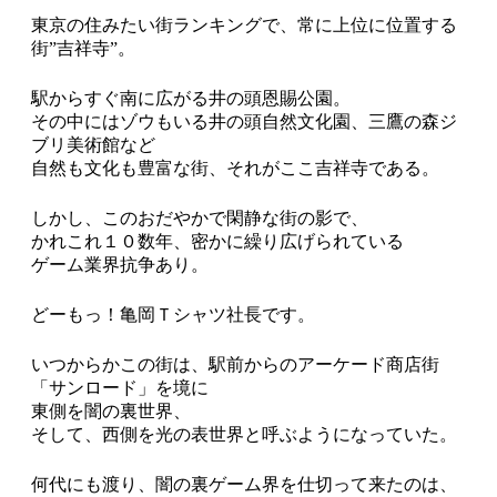
東京の住みたい街ランキングで、常に上位に位置する
街”吉祥寺”。
駅からすぐ南に広がる井の頭恩賜公園。
その中にはゾウもいる井の頭自然文化園、三鷹の森ジ
ブリ美術館など
自然も文化も豊富な街、それがここ吉祥寺である。
しかし、このおだやかで閑静な街の影で、
かれこれ１０数年、密かに繰り広げられている
ゲーム業界抗争あり。
どーもっ！亀岡Ｔシャツ社長です。
いつからかこの街は、駅前からのアーケード商店街
「サンロード」を境に
東側を闇の裏世界、
そして、西側を光の表世界と呼ぶようになっていた。
何代にも渡り、闇の裏ゲーム界を仕切って来たのは、