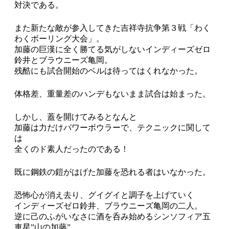
対決である。
また新たな敵が参入してきた吉祥寺抗争第３戦「わく
わくボーリング大会」。
加藤の巨漢に全く勝てる気がしないインディーズゼロ
鈴井とブラウニーズ亀岡。
残酷にも試合開始のベルは待ってはくれなかった。
体格差、重量差のハンデもないまま試合は始まった。
しかし、蓋を開けてみるとなんと
加藤は力だけパワーボウラーで、テクニックに関して
は
全くのド素人だったのである！
既に鋼鉄の鎧がはげた加藤を恐れる者はいなかった。
恐怖心が消え去り、グイグイと調子を上げていく
インディーズゼロ鈴井、ブラウニーズ亀岡の二人。
逆に己のふがいなさに酒を呑み始めるシンソフィア五
車星”山の加藤”。