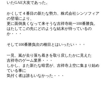
いたGAE大友であった。
かくして４番目の新たな勢力、株式会社シンソフィア
の登場により、
更に面倒臭くなって来そうな吉祥寺統一100番勝負。
はたしてこの先にどのような結末が待っているの
か・・・
そして100番勝負次の種目とはいったい・・・
一見、嵐が去り落ち着きを取り戻したかに見えた
吉祥寺のゲーム業界・・・
しかし、また新たな暗雲が、吉祥寺上空に集まり始め
ている事に
気付く者は誰もいなかった・・・
つづく
次回予告