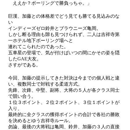
ええか？ボーリングで勝負っちゃ。」
巨漢、加藤との体格差でどう見ても勝てる見込みのな
い
インディーズゼロ鈴井とブラウニーズ亀岡。
しかし断る理由も隙も見つけられず、二人は吉祥寺第
一ホテル地下ボーリング場へと
連れてこられたのであった。
五車星の登場で、気が付けばいつの間にかその姿を隠
したGAE大友。
さすがである。
今回、加藤の提示してきた対決は今までの個人戦と違
い、複数同士で対戦する柔道方式。
先鋒、次鋒、中堅、副将、大将の５人が各クラス同士
で競い合う。
１位３ポイント、２位２ポイント、３位１ポイントが
入り、
最終的に全クラスの獲得ポイントの合計で各社の勝敗
を決めるとゆう吉祥寺ルール。
勿論、最後の大将戦は亀岡、鈴井、加藤の３人の直接