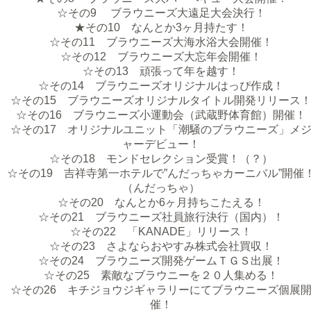
☆その9 ブラウニーズ大遠足大会決行！
★その10 なんとか3ヶ月持たす！
☆その11 ブラウニーズ大海水浴大会開催！
☆その12 ブラウニーズ大忘年会開催！
☆その13 頑張って年を越す！
☆その14 ブラウニーズオリジナルはっぴ作成！
☆その15 ブラウニーズオリジナルタイトル開発リリース
☆その16 ブラウニーズ小運動会（武蔵野体育館）開催！
☆その17 オリジナルユニット「潮騒のブラウニーズ」メ
ャーデビュー！
☆その18 モンドセレクション受賞！（？）
☆その19 吉祥寺第一ホテルで”んだっちゃカーニバル”開催
（んだっちゃ）
☆その20 なんとか6ヶ月持ちこたえる！
☆その21 ブラウニーズ社員旅行決行（国内）！
☆その22 「KANADE」リリース！
☆その23 さよならおやすみ株式会社買収！
☆その24 ブラウニーズ開発ゲームＴＧＳ出展！
☆その25 素敵なブラウニーを２０人集める！
☆その26 キチジョウジギャラリーにてブラウニーズ個展
催！