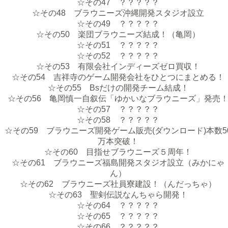
☆その47 ？？？？？
☆その48 ブラウニーズ沖縄開発スタジオ設立
☆その49 ？？？？？
☆その50 楽団ブラウニーズ結成！（亀岡）
☆その51 ？？？？？
☆その52 ？？？？？
☆その53 有限会社インディーズゼロ買収！
☆その54 吉祥寺のゲーム開発会社をひとつにまとめる！
☆その55 Bsだけの開発チーム結成！
☆その56 亀岡慎一自叙伝「ゆかいなブラウニーズ」発売
☆その57 ？？？？？
☆その58 ？？？？？
☆その59 ブラウニーズ開発ゲーム販売(ダウンロード)本数5
万本突破！
☆その60 目指せブラウニーズ５周年！
☆その61 ブラウニーズ福島開発スタジオ設立（みかにゃ
ん）
☆その62 ブラウニーズ社員寮建設！（んだっちゃ）
☆その63 聖剣伝説なんちゃら開発！
☆その64 ？？？？？
☆その65 ？？？？？
☆その66 ？？？？？