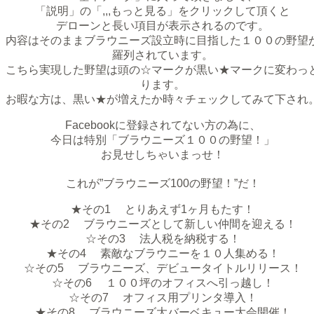
「説明」の「,,,もっと見る」をクリックして頂くと
デローンと長い項目が表示されるのです。
内容はそのままブラウニーズ設立時に目指した１００の野望
羅列されています。
こちら実現した野望は頭の☆マークが黒い★マークに変わっ
ります。
お暇な方は、黒い★が増えたか時々チェックしてみて下され
Facebookに登録されてない方の為に、
今日は特別「ブラウニーズ１００の野望！」
お見せしちゃいまっせ！
これが”ブラウニーズ100の野望！”だ！
★その1 とりあえず1ヶ月もたす！
★その2 ブラウニーズとして新しい仲間を迎える！
☆その3 法人税を納税する！
★その4 素敵なブラウニーを１０人集める！
☆その5 ブラウニーズ、デビュータイトルリリース！
☆その6 １００坪のオフィスへ引っ越し！
☆その7 オフィス用プリンタ導入！
★その8 ブラウニーズ大バーベキュー大会開催！