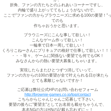
折角、ファンの方たちとのふれあいコーナーですし、
内輪で盛り上がっててもしょうがないので、
ここで”ファンの方からブラウニーズに求める100の要望！”
てのも
作ちゃおうかと思います。
ブラウニーズにこんな事して欲しい！
こんなゲーム作って欲しい！
一輪車で日本一周して欲しい！
くろりこねーさんにプリキュアの格好で仕事して欲しい！！
・・・等々、ゲームに関係ない要望でも何でもOK！
みなさんからの熱い要望大募集しちゃいます。
実現したらまたひとつずつ消していって、
ファンの方からの100の要望が全て叶えられる日が来たら
とても素敵じゃないですか！
ご応募は弊社公式HPのお問い合わせフォーム
http://brownie-games.co.jp/top/contact
こちらからじゃんじゃんご応募して下さい。
要望の後ろに”要望主”としてお名前も載せちゃうんで、
本名NGの方はHNの記載も忘れずに～！