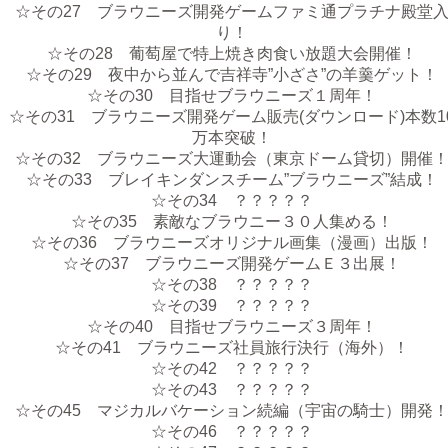
☆その27 ブラウニーズ開発ゲームファミ通プラチナ殿堂
り！
☆その28 葡萄屋で特上焼き肉食い放題大会開催！
☆その29 夜中から並んで吉祥寺”小ざさ”の羊羹ゲット！
☆その30 目指せブラウニーズ１周年！
☆その31 ブラウニーズ開発ゲーム販売(ダウンロード)本数1
万本突破！
☆その32 ブラウニーズ大運動会（東京ドーム貸切）開催
☆その33 ブレイキンダンスチーム”ブラウニーズ”結成！
☆その34 ？？？？？
☆その35 素敵なブラウニー３０人集める！
☆その36 ブラウニーズオリジナル画集（漫画）出版！
☆その37 ブラウニーズ開発ゲームＥ３出展！
☆その38 ？？？？？
☆その39 ？？？？？
☆その40 目指せブラウニーズ３周年！
☆その41 ブラウニーズ社員旅行決行（海外）！
☆その42 ？？？？？
☆その43 ？？？？？
☆その45 マジカルバケーション続編（宇宙の騎士）開発
☆その46 ？？？？？