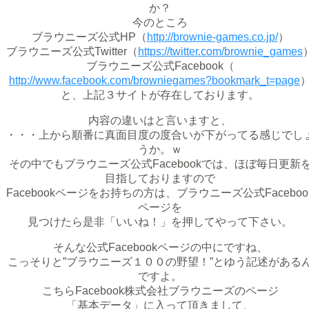
か？
今のところ
ブラウニーズ公式HP（
http://brownie-games.co.jp/
）
ブラウニーズ公式Twitter（
https://twitter.com/brownie_games
ブラウニーズ公式Facebook（
http://www.facebook.com/browniegames?bookmark_t=page
と、上記３サイトが存在しております。
内容の違いはと言いますと、
・・・上から順番に真面目度の度合いが下がってる感じでし
うか。ｗ
その中でもブラウニーズ公式Facebookでは、ほぼ毎日更新
目指しておりますので
Facebookページをお持ちの方は、ブラウニーズ公式Faceboo
ページを
見つけたら是非「いいね！」を押してやって下さい。
そんな公式Facebookページの中にですね、
こっそりと”ブラウニーズ１００の野望！”とゆう記述がある
ですよ。
こちらFacebook株式会社ブラウニーズのページ
「基本データ」に入って頂きまして、