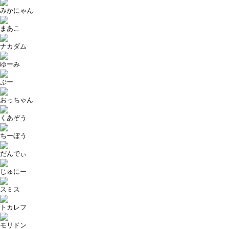
みかにゃん
まあこ
ナカダム
ゆーみ
ぷー
おっちゃん
くあぞう
ちーぼう
だんでぃ
じゅにー
スミス
トカレフ
モリドン