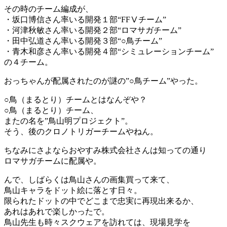
その時のチーム編成が、
・坂口博信さん率いる開発１部“FFⅤチーム”
・河津秋敏さん率いる開発２部“ロマサガチーム”
・田中弘道さん率いる開発３部“○鳥チーム”
・青木和彦さん率いる開発４部“シミュレーションチーム”
の４チーム。
おっちゃんが配属されたのが謎の”○鳥チーム”やった。
○鳥（まるとり）チームとはなんぞや？
○鳥（まるとり）チーム、
またの名を”鳥山明プロジェクト”。
そう、後のクロノトリガーチームやねん。
ちなみにさよならおやすみ株式会社さんは知っての通り
ロマサガチームに配属や。
んで、しばらくは鳥山さんの画集買って来て、
鳥山キャラをドット絵に落とす日々。
限られたドットの中でどこまで忠実に再現出来るか、
あれはあれで楽しかったで。
鳥山先生も時々スクウェアを訪れては、現場見学を