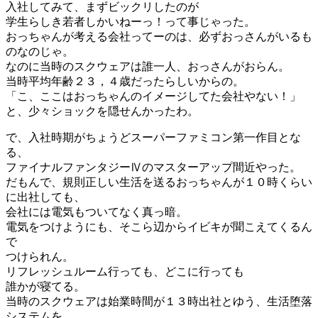
入社してみて、まずビックリしたのが
学生らしき若者しかいねーっ！って事じゃった。
おっちゃんが考える会社ってーのは、必ずおっさんがいるも
のなのじゃ。
なのに当時のスクウェアは誰一人、おっさんがおらん。
当時平均年齢２３，４歳だったらしいからの。
「こ、ここはおっちゃんのイメージしてた会社やない！」
と、少々ショックを隠せんかったわ。
で、入社時期がちょうどスーパーファミコン第一作目とな
る、
ファイナルファンタジーⅣのマスターアップ間近やった。
だもんで、規則正しい生活を送るおっちゃんが１０時くらい
に出社しても、
会社には電気もついてなく真っ暗。
電気をつけようにも、そこら辺からイビキが聞こえてくるん
で
つけられん。
リフレッシュルーム行っても、どこに行っても
誰かが寝てる。
当時のスクウェアは始業時間が１３時出社とゆう、生活堕落
システムを