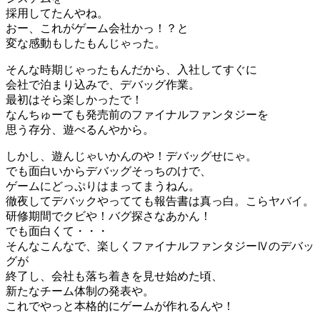
採用してたんやね。
おー、これがゲーム会社かっ！？と
変な感動もしたもんじゃった。
そんな時期じゃったもんだから、入社してすぐに
会社で泊まり込みで、デバッグ作業。
最初はそら楽しかったで！
なんちゅーても発売前のファイナルファンタジーを
思う存分、遊べるんやから。
しかし、遊んじゃいかんのや！デバッグせにゃ。
でも面白いからデバッグそっちのけで、
ゲームにどっぷりはまってまうねん。
徹夜してデバックやってても報告書は真っ白。こらヤバイ。
研修期間でクビや！バグ探さなあかん！
でも面白くて・・・
そんなこんなで、楽しくファイナルファンタジーⅣのデバッ
グが
終了し、会社も落ち着きを見せ始めた頃、
新たなチーム体制の発表や。
これでやっと本格的にゲームが作れるんや！