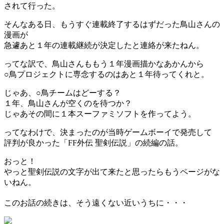
されて行った。
そんなある日、もうすぐ連載終了するはずだった鳥山さんの
漫画が
急遽あと１年の連載継続が決定したと連絡が来たねん。
ってな訳で、鳥山さんももう１年漫画描かなあかんから
○鳥プロジェクトに専念するのはあと１年待ってくれと。
じゃあ、○鳥チームはどーする？
１年、鳥山さんが空くのを待つか？
じゃあその間に１本スーファミソフトを作ってよう。
ってなわけで、決まったのが当時ゲームボーイで発売して
評判が良かった「FF外伝 聖剣伝説」の続編の話。
おっと！
やっと聖剣伝説の文字が出て来たと思ったらもうページがな
いねん。
このお話の続きは、そう遠くない近いうちに・・・