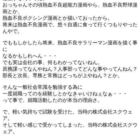
おっちゃんその頃熱血不良超能力漫画やら、熱血不良野球漫
画とか、
熱血不良ボクシング漫画とか描いておったから。
将来は熱血不良漫画で、悠々自適に食って行くつもりやった
んやで。
でももしかしたら将来、熱血不良サラリーマン漫画を描く事
に
なるかもしれへん・・・
でも実は会社の事、何もわかってないねん。
庶務課ってなんやねん？人事部ってどんな事やってんねん？
部長と次長、専務と常務はどっちが上やねん？とか。
そんな一般社会常識を勉強する為に
一度就職ってのを経験しとかなきゃいけねぇなぁ・・・
って事で、就職活動したのが本当の理由さ。
で、軽い気持ちで試験を受けた、当時の株式会社スクウェ
ア。
そして軽い感じで受かってしまった、当時の株式会社スクウ
ェア。