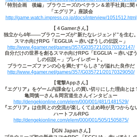
「特別企画 後編」ブラウニーズのベテラン＆若手社員に聞
「エグリア」座談会
http://game.watch.impress.co.jp/docs/interview/1051512.html
【４Gamerさん】
独立から4年――ブラウニーズが“新たなレジェンド”を生む
スマホ向けRPG「EGGLIA ～赤いぼうしの伝説～」
http://www.4gamer.net/games/357/G035721/20170322147/
自分だけの世界を創るスマホ向けRPG「EGGLIA ～赤いぼ
しの伝説～」プレイレポート。
ブラウニーズファンの心を満たす“らしさ”が溢れた良作だ
http://www.4gamer.net/games/357/G035721/20170329050/
【電撃Appさん】
『エグリア』をゲーム内課金なしの買い切りにした理由とは
亀岡慎一さん＆岡宮道生さんインタビュー
http://dengekionline.com/elem/000/001/481/1481529/
『エグリア』は住民との交流が楽しくて止め時が見つからな
ハートフルRPG
http://dengekionline.com/elem/000/001/505/1505875/
【IGN Japanさん】