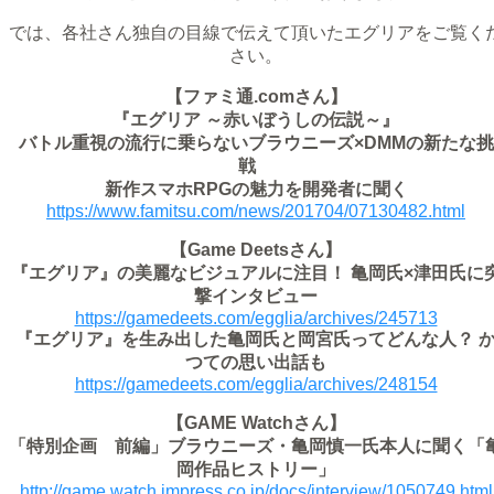
では、各社さん独自の目線で伝えて頂いたエグリアをご覧く
さい。
【ファミ通.comさん】
『エグリア ～赤いぼうしの伝説～』
バトル重視の流行に乗らないブラウニーズ×DMMの新たな挑
戦
新作スマホRPGの魅力を開発者に聞く
https://www.famitsu.com/news/201704/07130482.html
【Game Deetsさん】
『エグリア』の美麗なビジュアルに注目！ 亀岡氏×津田氏に
撃インタビュー
https://gamedeets.com/egglia/archives/245713
『エグリア』を生み出した亀岡氏と岡宮氏ってどんな人？ 
つての思い出話も
https://gamedeets.com/egglia/archives/248154
【GAME Watchさん】
「特別企画 前編」ブラウニーズ・亀岡慎一氏本人に聞く「
岡作品ヒストリー」
http://game.watch.impress.co.jp/docs/interview/1050749.html