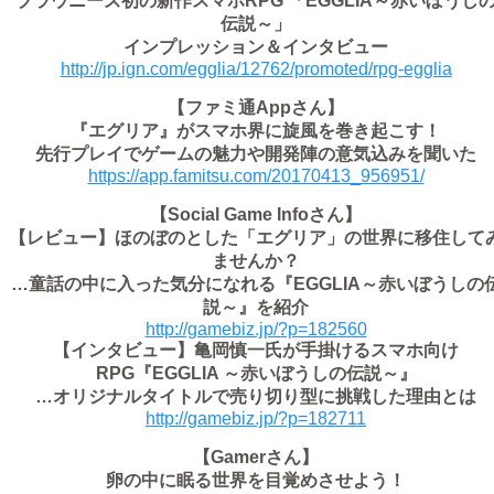
ブラウニーズ初の新作スマホRPG 「EGGLIA～赤いぼうし
伝説～」
インプレッション＆インタビュー
http://jp.ign.com/egglia/12762/promoted/rpg-egglia
【ファミ通Appさん】
『エグリア』がスマホ界に旋風を巻き起こす！
先行プレイでゲームの魅力や開発陣の意気込みを聞いた
https://app.famitsu.com/20170413_956951/
【Social Game Infoさん】
【レビュー】ほのぼのとした「エグリア」の世界に移住して
ませんか？
…童話の中に入った気分になれる『EGGLIA～赤いぼうしの
説～』を紹介
http://gamebiz.jp/?p=182560
【インタビュー】亀岡慎一氏が手掛けるスマホ向け
RPG『EGGLIA ～赤いぼうしの伝説～』
…オリジナルタイトルで売り切り型に挑戦した理由とは
http://gamebiz.jp/?p=182711
【Gamerさん】
卵の中に眠る世界を目覚めさせよう！