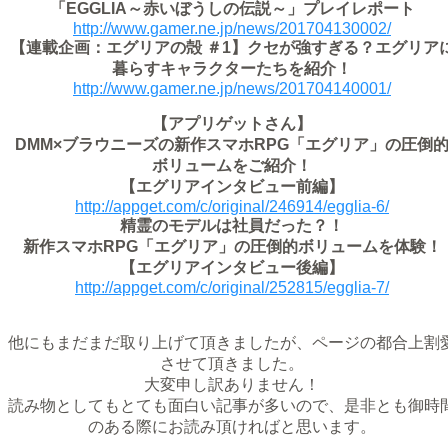
「EGGLIA～赤いぼうしの伝説～」プレイレポート
http://www.gamer.ne.jp/news/201704130002/
【連載企画：エグリアの殻 ＃1】クセが強すぎる？エグリア
暮らすキャラクターたちを紹介！
http://www.gamer.ne.jp/news/201704140001/
【アプリゲットさん】
DMM×ブラウニーズの新作スマホRPG「エグリア」の圧倒
ボリュームをご紹介！
【エグリアインタビュー前編】
http://appget.com/c/original/246914/egglia-6/
精霊のモデルは社員だった？！
新作スマホRPG「エグリア」の圧倒的ボリュームを体験！
【エグリアインタビュー後編】
http://appget.com/c/original/252815/egglia-7/
他にもまだまだ取り上げて頂きましたが、ページの都合上割
させて頂きました。
大変申し訳ありません！
読み物としてもとても面白い記事が多いので、是非とも御時
のある際にお読み頂ければと思います。